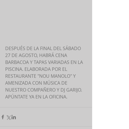
DESPUÉS DE LA FINAL DEL SÁBADO 
27 DE AGOSTO, HABRÁ CENA  
BARBACOA Y TAPAS VARIADAS EN LA 
PISCINA. ELABORADA POR EL 
RESTAURANTE "NOU MANOLO" Y 
AMENIZADA CON MÚSICA DE 
NUESTRO COMPAÑERO Y DJ GARIJO.
APÚNTATE YA EN LA OFICINA.