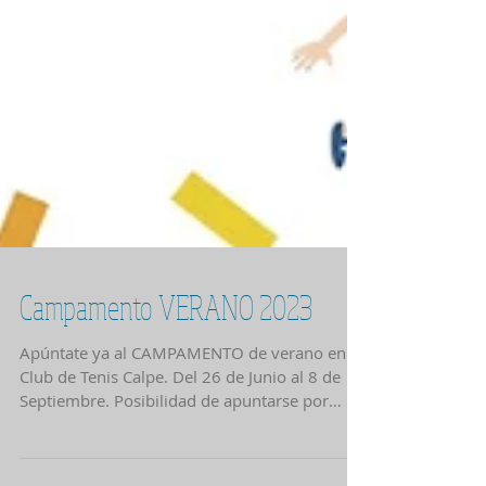
Campamento VERANO 2023
Apúntate ya al CAMPAMENTO de verano en el
Club de Tenis Calpe. Del 26 de Junio al 8 de
Septiembre. Posibilidad de apuntarse por
semanas....